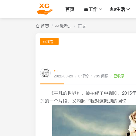
首页
💼工作
⛹️‍♀️生活
首页
/
👀我看...
/
正文
👀我看...
xc
2022-08-23
/
0 评论
/
735 阅读
/
已收录
《平凡的世界》，被拍成了电视剧，2015年
莲的一个片段，又勾起了我对这部剧的回忆。