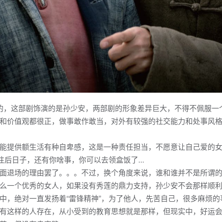
的，这部剧饰演的是孙少安，两部剧的形象差异巨大，不得不佩服一
和价值观都很正，做事敢作敢当，对外有较强的社交能力和处事风格
能提供额生活有种自卑感，这是一种责任担当，不愿意让自己爱的女
，往后日子，还有你啥事，你可以去领盒饭了...
退场的理由罢了。。。不过，换个角度来说，谁和谁并不是所谓的
么一个优秀的女人，如果没有秀莲的鼎力支持，孙少安不会那样顺利
中，绝对一直发扬着“雷锋精神”，为了他人，先苦自己，很多麻烦
有这样的人存在，从小受到的教育思想就是那样，但现实中，好运