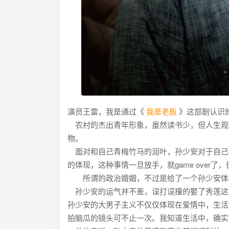
演员王雷，我是通过《
我是老板
》这部剧认识
农村的杰出青年形象，虽然读书少，但人生观
物。
面对和自己青梅竹马的润叶，孙少安对于自己
的体现，这种事情一旦放手，就game over了
所谓的政治婚姻，不过是给了一个孙少安体面
孙少安的运气并不差，误打误撞的娶了秀莲这
孙少安的大男子主义不仅仅体现在爱情中，生活
拍脑瓜的镜头可不止一次。我知道生活中，确实