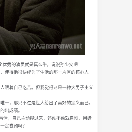
个优秀的演员就是真么牛。说说孙少安吧！
，使得他很快成为了生活的那一片区的核心人
人跟着自己吃苦。但我觉得这是一种大男子主义
唯一，那只不过是世人给出了美好的定义而已。
的出成绩。
的事情，自己主动揽过来，还动不动就自残，用砖
会一定眷顾吗？