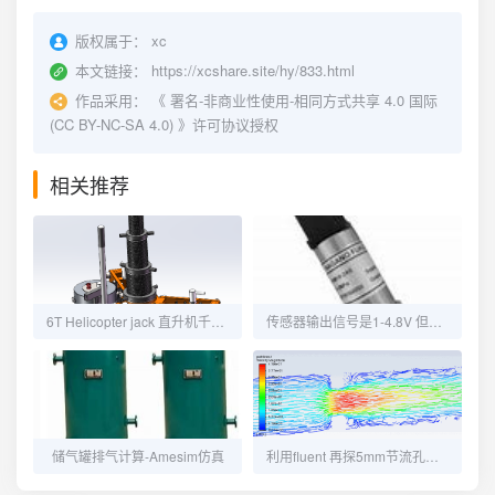
版权属于：
xc
本文链接：
https://xcshare.site/hy/833.html
作品采用：
《
署名-非商业性使用-相同方式共享 4.0 国际
(CC BY-NC-SA 4.0)
》许可协议授权
相关推荐
6T Helicopter jack 直升机千斤顶支腿有限元分析仿真
传感器输出信号是1-4.8V 但采集模块只有0-5V，怎么换算？
储气罐排气计算-Amesim仿真
利用fluent 再探5mm节流孔仿真，比较AMESIM的仿真数据分析。