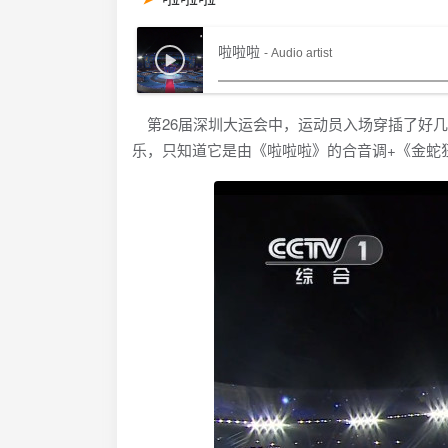
啦啦啦
- Audio artist
第26届深圳大运会中，运动员入场穿插了好几
乐，只知道它是由《啦啦啦》的合音调+《金蛇