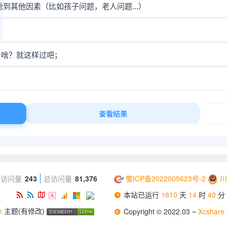
月访问量
243
总访问量
81,376
蜀ICP备2022005623号-2
川
本站已运行
1610
天
14
时
40
分
e
主题(有修改)
Copyright © 2022.03 ~
Xcshare