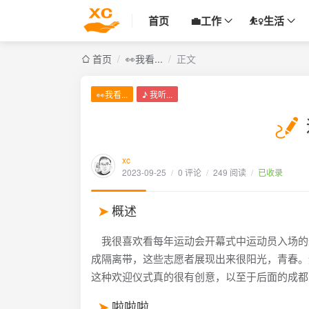
首页
💼工作
⛹️‍♀️生活
首页
/
👀我看...
/
正文
👀我看...
♪ 我听...
xc
2023-09-25
/
0 评论
/
249 阅读
/
已收录
概述
我很喜欢看每年运动会开幕式中运动员入场的过
成隔离带，这些志愿者展现出来很阳光，青春。运
这种欢迎仪式真的很有创意，以至于后面的成都
啦啦啦